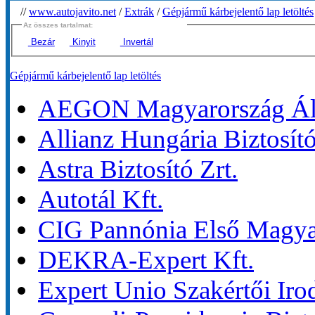
//
www.autojavito.net
/
Extrák
/
Gépjármű kárbejelentő lap letöltés
Az összes tartalmat:
Bezár
Kinyit
Invertál
Gépjármű kárbejelentő lap letöltés
AEGON Magyarország Álta
Allianz Hungária Biztosító
Astra Biztosító Zrt.
Autotál Kft.
CIG Pannónia Első Magyar 
DEKRA-Expert Kft.
Expert Unio Szakértői Iro