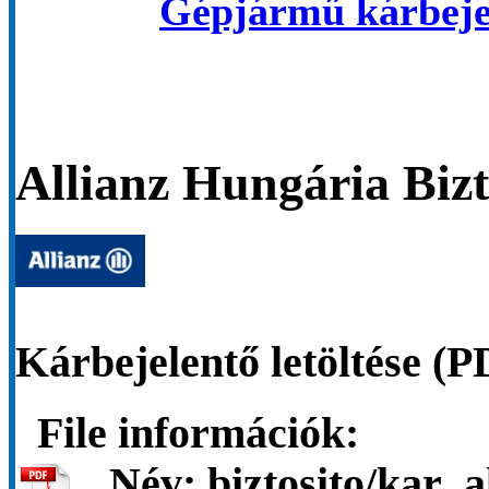
Gépjármű kárbejel
Allianz Hungária Bizt
Kárbejelentő letöltése 
File információk:
Név:
biztosito/kar_a