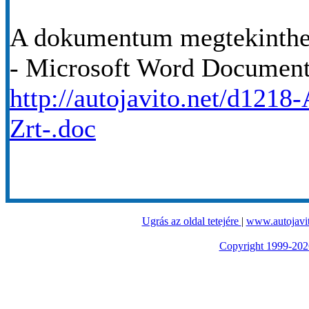
A dokumentum megtekinthet
- Microsoft Word Documen
http://autojavito.net/d1218
Zrt-.doc
Ugrás az oldal tetejére
|
www.autojavit
Copyright 1999-