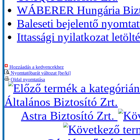
WÁBERER Hungária Bizto
Baleseti bejelentő nyomtat
Ittassági nyilatkozat letölt
Hozzáadás a kedvencekhez
Nyomtatóbarát változat [be/ki]
Oldal nyomtatása
Általános Biztosító Zrt.
Astra Biztosító Zrt.