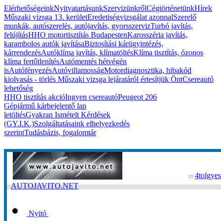
Elérhetőségeink
Nyitvatartásunk
Szervizünkről
Cégtörténetünk
Hírek
Műszaki vizsga 13. kerület
Eredetiségvizsgálat azonnal
Szerelő
munkák, autószerelés, autójavítás, gyorsszerviz
Turbó javítás,
felújítás
HHO motortisztítás Budapesten
Karosszéria javítás,
karambolos autók javítása
Biztosítási kárügyintézés,
kárrendezés
Autóklíma javítás, klímatöltés
Klíma tisztítás, ózonos
klíma fertőtlenítés
Autómentés hétvégén
is
Autófényezés
Autóvillamosság
Motordiagnosztika, hibakód
kiolvasás - törlés
Műszaki vizsga lejáratáról értesítjük Önt
Csereautó
lehetőség
HHO tisztítás akció
Ingyen csereautó
Peugeot 206
Gépjármű kárbejelentő lap
letöltés
Gyakran Ismételt Kérdések
(GY.I.K.)
Szolgáltatásaink elhelyezkedés
szerint
Tudásbázis, fogalomtár
4tolgyes
AUTOJAVITO.NET
Nyitó