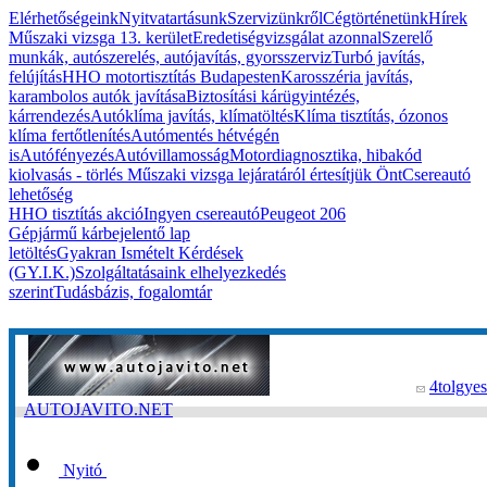
Elérhetőségeink
Nyitvatartásunk
Szervizünkről
Cégtörténetünk
Hírek
Műszaki vizsga 13. kerület
Eredetiségvizsgálat azonnal
Szerelő
munkák, autószerelés, autójavítás, gyorsszerviz
Turbó javítás,
felújítás
HHO motortisztítás Budapesten
Karosszéria javítás,
karambolos autók javítása
Biztosítási kárügyintézés,
kárrendezés
Autóklíma javítás, klímatöltés
Klíma tisztítás, ózonos
klíma fertőtlenítés
Autómentés hétvégén
is
Autófényezés
Autóvillamosság
Motordiagnosztika, hibakód
kiolvasás - törlés
Műszaki vizsga lejáratáról értesítjük Önt
Csereautó
lehetőség
HHO tisztítás akció
Ingyen csereautó
Peugeot 206
Gépjármű kárbejelentő lap
letöltés
Gyakran Ismételt Kérdések
(GY.I.K.)
Szolgáltatásaink elhelyezkedés
szerint
Tudásbázis, fogalomtár
4tolgyes
AUTOJAVITO.NET
Nyitó