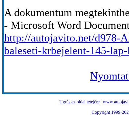
A dokumentum megtekinthet
- Microsoft Word Documen
http://autojavito.net/d978-A
baleseti-krbejelent-145-lap-
Nyomtató
Ugrás az oldal tetejére
|
www.autojavit
Copyright 1999-