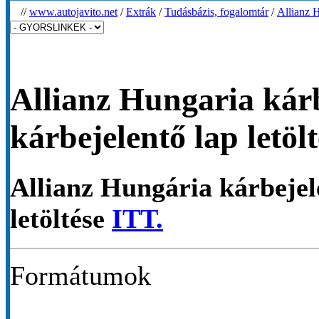
//
www.autojavito.net
/
Extrák
/
Tudásbázis, fogalomtár
/
Allianz H
Allianz Hungaria kárbe
kárbejelentő lap letölt
Allianz Hungária kárbejele
letöltése
I
TT.
Formátumok