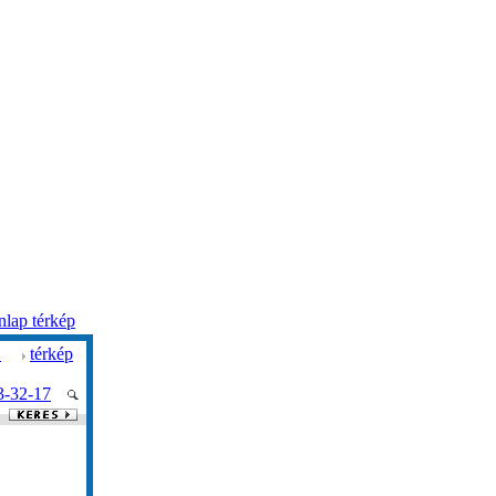
lap térkép
.
térkép
3-32-17