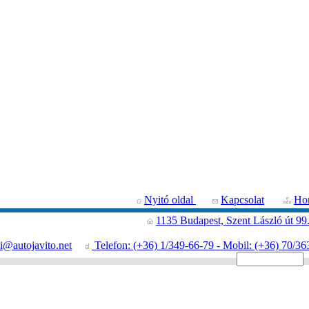
Nyitó oldal
Kapcsolat
Hon
1135 Budapest, Szent László út 99
i@autojavito.net
Telefon: (+36) 1/349-66-79 - Mobil: (+36) 70/36