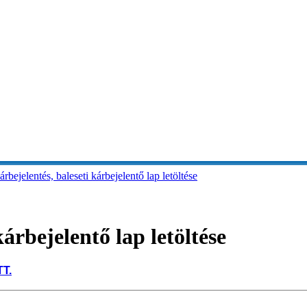
árbejelentés, baleseti kárbejelentő lap letöltése
kárbejelentő lap letöltése
TT.