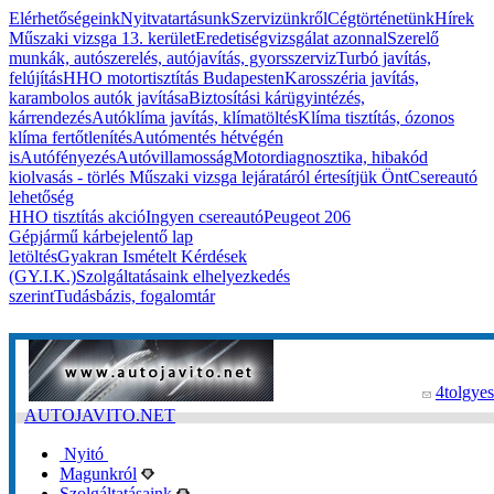
Elérhetőségeink
Nyitvatartásunk
Szervizünkről
Cégtörténetünk
Hírek
Műszaki vizsga 13. kerület
Eredetiségvizsgálat azonnal
Szerelő
munkák, autószerelés, autójavítás, gyorsszerviz
Turbó javítás,
felújítás
HHO motortisztítás Budapesten
Karosszéria javítás,
karambolos autók javítása
Biztosítási kárügyintézés,
kárrendezés
Autóklíma javítás, klímatöltés
Klíma tisztítás, ózonos
klíma fertőtlenítés
Autómentés hétvégén
is
Autófényezés
Autóvillamosság
Motordiagnosztika, hibakód
kiolvasás - törlés
Műszaki vizsga lejáratáról értesítjük Önt
Csereautó
lehetőség
HHO tisztítás akció
Ingyen csereautó
Peugeot 206
Gépjármű kárbejelentő lap
letöltés
Gyakran Ismételt Kérdések
(GY.I.K.)
Szolgáltatásaink elhelyezkedés
szerint
Tudásbázis, fogalomtár
4tolgyes
AUTOJAVITO.NET
Nyitó
Magunkról
Szolgáltatásaink