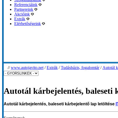
Referenciáink
Partnereink
Akcióink
Extrák
Elérhetőségeink
//
www.autojavito.net
/
Extrák
/
Tudásbázis, fogalomtár
/
Autotál k
Autotál kárbejelentés, baleseti 
Autotál kárbejelentés, baleseti kárbejelentő lap letöltése
I