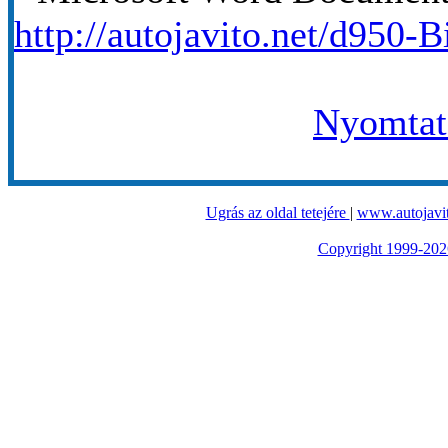
http://autojavito.net/d950-B
Nyomtató
Ugrás az oldal tetejére
|
www.autojavit
Copyright 1999-