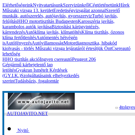
Elérhetőségeink
Nyitvatartásunk
Szervizünkről
Cégtörténetünk
Hírek
Műszaki vizsga 13. kerület
Eredetiségvizsgálat azonnal
Szerelő
munkák, autószerelés, autójavítás, gyorsszerviz
Turbó javítás,
felújítás
HHO motortisztítás Budapesten
Karosszéria javítás,
karambolos autók javítása
Biztosítási kárügyintézés,
kárrendezés
Autóklíma javítás, klímatöltés
Klíma tisztítás, ózonos
klíma fertőtlenítés
Autómentés hétvégén
is
Autófényezés
Autóvillamosság
Motordiagnosztika, hibakód
kiolvasás - törlés
Műszaki vizsga lejáratáról értesítjük Önt
Csereautó
lehetőség
HHO tisztítás akció
Ingyen csereautó
Peugeot 206
Gépjármű kárbejelentő lap
letöltés
Gyakran Ismételt Kérdések
(GY.I.K.)
Szolgáltatásaink elhelyezkedés
szerint
Tudásbázis, fogalomtár
4tolgyes
AUTOJAVITO.NET
Nyitó