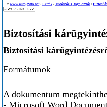
//
www.autojavito.net
/
Extrák
/
Tudásbázis, fogalomtár
/
Biztosítá
Biztosítási kárügyinté
Biztosítási kárügyintézés
Formátumok
A dokumentum megtekinthet
- Microsoft Word Documen