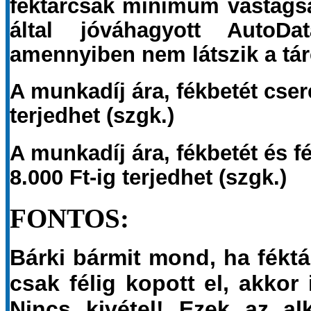
féktárcsák minimum vastags
által jóváhagyott AutoD
amennyiben nem látszik a tár
A munkadíj ára, fékbetét csere
terjedhet (szgk.)
A munkadíj ára, fékbetét és fé
8.000 Ft-ig terjedhet
(szgk.)
FONTOS:
Bárki bármit mond, ha féktá
csak félig kopott el, akkor
Nincs kivétel! Ezek az a