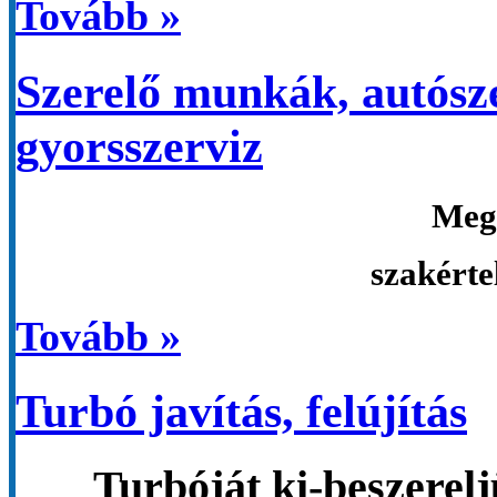
Tovább »
Szerelő munkák, autósze
gyorsszerviz
Meg
szakérte
Tovább »
Turbó javítás, felújítás
Turbóját ki-beszerelj