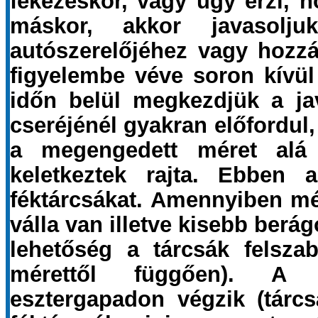
fékezéskor, vagy úgy érzi, 
máskor, akkor javasolj
autószerelőjéhez vagy hozz
figyelembe véve soron kívül 
időn belül megkezdjük a jav
cseréjénél gyakran előfordul
a megengedett méret alá
keletkeztek rajta. Ebben 
féktárcsákat. Amennyiben még
válla van illetve kisebb ber
lehetőség a tárcsák felszab
mérettől függően). A f
esztergapadon végzik (tárc