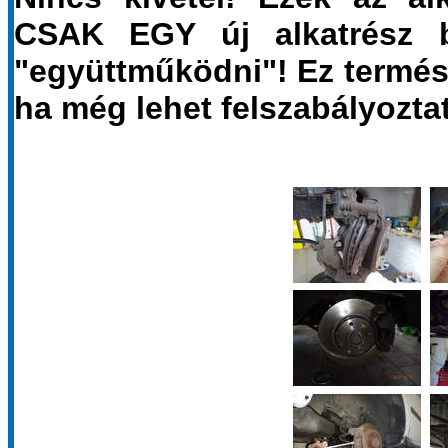
CSAK EGY új alkatrész b
"együttműködni"! Ez természe
ha még lehet felszabályoztat