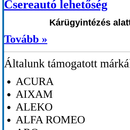
Csereautó lehetőség
Kárügyintézés alatt
Tovább »
Általunk támogatott márk
ACURA
AIXAM
ALEKO
ALFA ROMEO