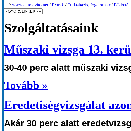
//
www.autojavito.net
/
Extrák
/
Tudásbázis, fogalomtár
/
Fékbetét 
Szolgáltatásaink
Műszaki vizsga 13. kerü
30-40 perc alatt
műszaki
vizs
Tovább »
Eredetiségvizsgálat azo
Akár 30 perc
alatt
eredetvizs