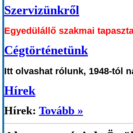
Szervizünkről
Egyedülállő szakmai
tapaszta
Cégtörténetünk
Itt olvashat
ró
lunk
,
1948-tól n
Hírek
Hírek:
Tovább »