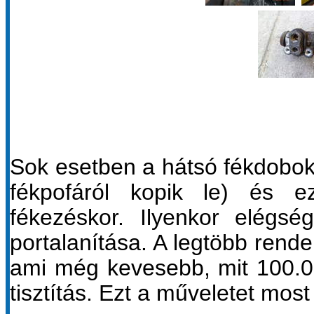
Sok esetben a hátsó fékdobokb
fékpofáról kopik le) és 
fékezéskor. Ilyenkor elégs
portalanítása. A legtöbb rend
ami még kevesebb, mit 100.00
tisztítás. Ezt a műveletet most