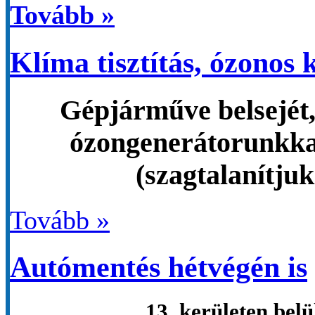
Tovább »
Klíma tisztítás, ózonos k
Gépjárműve belsejét,
ózongenerátorunkka
(szagtalanítjuk
Tovább »
Autómentés hétvégén is
13. kerületen bel