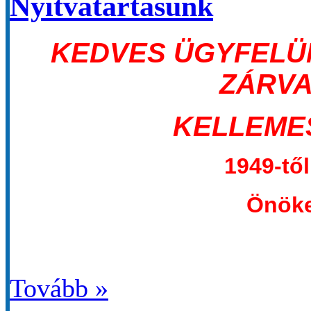
Nyitvatartásunk
KEDVES ÜGYFELÜNK! 
ZÁRVA
KELLEME
1949-tő
Önöke
Tovább »