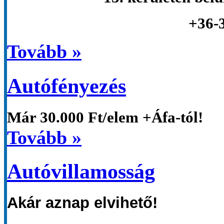
+36-
Tovább »
Autófényezés
Már
30.000 Ft/elem +Áfa-tól!
Tovább »
Autóvillamosság
Akár aznap elvihető!