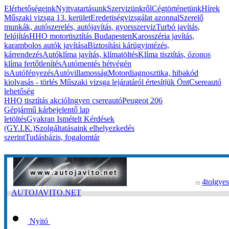
Elérhetőségeink
Nyitvatartásunk
Szervizünkről
Cégtörténetünk
Hírek
Műszaki vizsga 13. kerület
Eredetiségvizsgálat azonnal
Szerelő
munkák, autószerelés, autójavítás, gyorsszerviz
Turbó javítás,
felújítás
HHO motortisztítás Budapesten
Karosszéria javítás,
karambolos autók javítása
Biztosítási kárügyintézés,
kárrendezés
Autóklíma javítás, klímatöltés
Klíma tisztítás, ózonos
klíma fertőtlenítés
Autómentés hétvégén
is
Autófényezés
Autóvillamosság
Motordiagnosztika, hibakód
kiolvasás - törlés
Műszaki vizsga lejáratáról értesítjük Önt
Csereautó
lehetőség
HHO tisztítás akció
Ingyen csereautó
Peugeot 206
Gépjármű kárbejelentő lap
letöltés
Gyakran Ismételt Kérdések
(GY.I.K.)
Szolgáltatásaink elhelyezkedés
szerint
Tudásbázis, fogalomtár
4tolgyes
AUTOJAVITO.NET
Nyitó