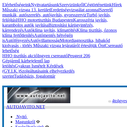
Elérhetőségeink
Nyitvatartásunk
Szervizünkről
Cégtörténetünk
Hírek
Műszaki vizsga 13. kerület
Eredetiségvizsgálat azonnal
Szerelő
munkák, autószerelés, autójavítás, gyorsszerviz
Turbó javítás,
felújítás
HHO motortisztítás Budapesten
Karosszéria javítás,
karambolos autók javítása
Biztosítási kárügyintézés,
kárrendezés
Autóklíma javítás, klímatöltés
Klíma tisztítás, ózonos
klíma fertőtlenítés
Autómentés hétvégén
is
Autófényezés
Autóvillamosság
Motordiagnosztika, hibakód
kiolvasás - törlés
Műszaki vizsga lejáratáról értesítjük Önt
Csereautó
lehetőség
HHO tisztítás akció
Ingyen csereautó
Peugeot 206
Gépjármű kárbejelentő lap
letöltés
Gyakran Ismételt Kérdések
(GY.I.K.)
Szolgáltatásaink elhelyezkedés
szerint
Tudásbázis, fogalomtár
4tolgyes
AUTOJAVITO.NET
Nyitó
Magunkról
Szolgáltatásaink