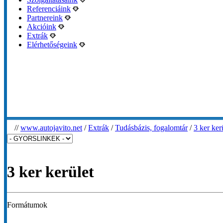
Referenciáink
Partnereink
Akcióink
Extrák
Elérhetőségeink
//
www.autojavito.net
/
Extrák
/
Tudásbázis, fogalomtár
/
3 ker ker
3 ker kerület
Formátumok