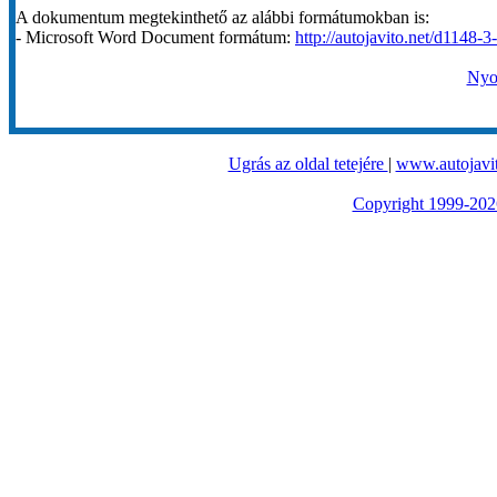
A dokumentum megtekinthető az alábbi formátumokban is:
- Microsoft Word Document formátum:
http://autojavito.net/d1148-3
Nyom
Ugrás az oldal tetejére
|
www.autojavit
Copyright 1999-