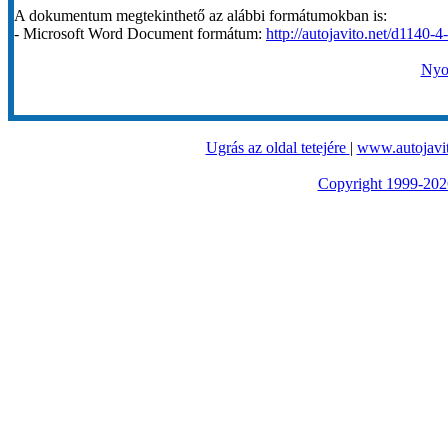
A dokumentum megtekinthető az alábbi formátumokban is:
- Microsoft Word Document formátum:
http://autojavito.net/d1140-4
Nyom
Ugrás az oldal tetejére
|
www.autojavit
Copyright 1999-