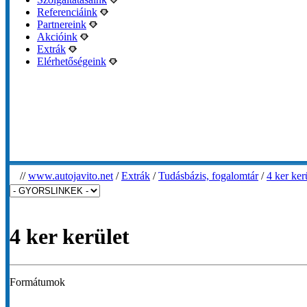
Referenciáink
Partnereink
Akcióink
Extrák
Elérhetőségeink
//
www.autojavito.net
/
Extrák
/
Tudásbázis, fogalomtár
/
4 ker ker
4 ker kerület
Formátumok