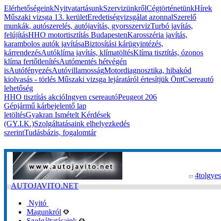
Elérhetőségeink
Nyitvatartásunk
Szervizünkről
Cégtörténetünk
Hírek
Műszaki vizsga 13. kerület
Eredetiségvizsgálat azonnal
Szerelő
munkák, autószerelés, autójavítás, gyorsszerviz
Turbó javítás,
felújítás
HHO motortisztítás Budapesten
Karosszéria javítás,
karambolos autók javítása
Biztosítási kárügyintézés,
kárrendezés
Autóklíma javítás, klímatöltés
Klíma tisztítás, ózonos
klíma fertőtlenítés
Autómentés hétvégén
is
Autófényezés
Autóvillamosság
Motordiagnosztika, hibakód
kiolvasás - törlés
Műszaki vizsga lejáratáról értesítjük Önt
Csereautó
lehetőség
HHO tisztítás akció
Ingyen csereautó
Peugeot 206
Gépjármű kárbejelentő lap
letöltés
Gyakran Ismételt Kérdések
(GY.I.K.)
Szolgáltatásaink elhelyezkedés
szerint
Tudásbázis, fogalomtár
4tolgyes
AUTOJAVITO.NET
Nyitó
Magunkról
Szolgáltatásaink