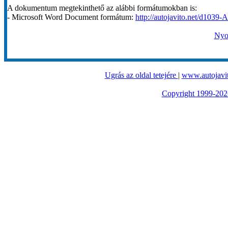
A dokumentum megtekinthető az alábbi formátumokban is:
- Microsoft Word Document formátum:
http://autojavito.net/d1039-
Nyom
Ugrás az oldal tetejére
|
www.autojavit
Copyright 1999-