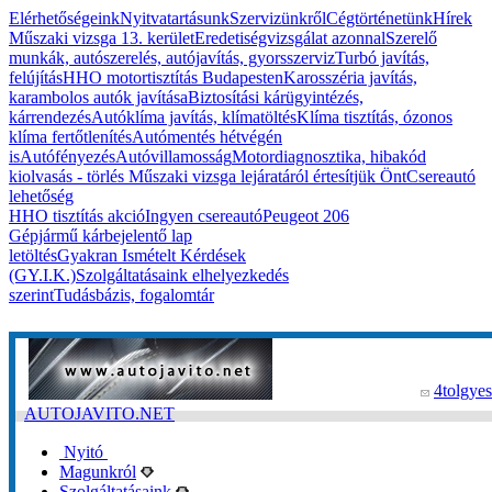
Elérhetőségeink
Nyitvatartásunk
Szervizünkről
Cégtörténetünk
Hírek
Műszaki vizsga 13. kerület
Eredetiségvizsgálat azonnal
Szerelő
munkák, autószerelés, autójavítás, gyorsszerviz
Turbó javítás,
felújítás
HHO motortisztítás Budapesten
Karosszéria javítás,
karambolos autók javítása
Biztosítási kárügyintézés,
kárrendezés
Autóklíma javítás, klímatöltés
Klíma tisztítás, ózonos
klíma fertőtlenítés
Autómentés hétvégén
is
Autófényezés
Autóvillamosság
Motordiagnosztika, hibakód
kiolvasás - törlés
Műszaki vizsga lejáratáról értesítjük Önt
Csereautó
lehetőség
HHO tisztítás akció
Ingyen csereautó
Peugeot 206
Gépjármű kárbejelentő lap
letöltés
Gyakran Ismételt Kérdések
(GY.I.K.)
Szolgáltatásaink elhelyezkedés
szerint
Tudásbázis, fogalomtár
4tolgyes
AUTOJAVITO.NET
Nyitó
Magunkról
Szolgáltatásaink