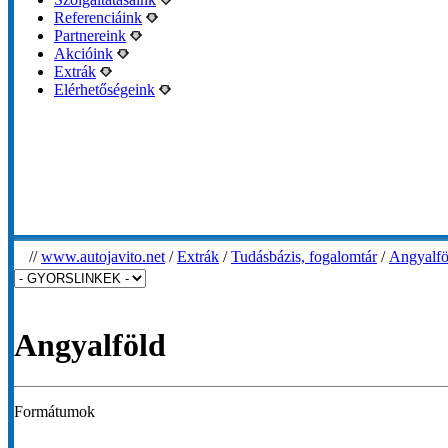
Referenciáink
Partnereink
Akcióink
Extrák
Elérhetőségeink
//
www.autojavito.net
/
Extrák
/
Tudásbázis, fogalomtár
/
Angyalfö
Angyalföld
Formátumok