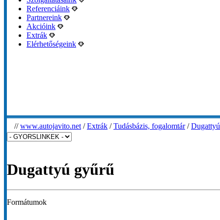
Referenciáink
Partnereink
Akcióink
Extrák
Elérhetőségeink
//
www.autojavito.net
/
Extrák
/
Tudásbázis, fogalomtár
/
Dugattyú
Dugattyú gyűrű
Formátumok