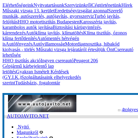
Elérhetőségeink
Nyitvatartásunk
Szervizünkről
Cégtörténetünk
Hírek
Műszaki vizsga 13. kerület
Eredetiségvizsgálat azonnal
Szerelő
munkák, autószerelés, autójavítás, gyorsszerviz
Turbó javítás,
felújítás
HHO motortisztítás Budapesten
Karosszéria javítás,
karambolos autók javítása
Biztosítási kárügyintézés,
kárrendezés
Autóklíma javítás, klímatöltés
Klíma tisztítás, ózonos
klíma fertőtlenítés
Autómentés hétvégén
is
Autófényezés
Autóvillamosság
Motordiagnosztika, hibakód
kiolvasás - törlés
Műszaki vizsga lejáratáról értesítjük Önt
Csereautó
lehetőség
HHO tisztítás akció
Ingyen csereautó
Peugeot 206
Gépjármű kárbejelentő lap
letöltés
Gyakran Ismételt Kérdések
(GY.I.K.)
Szolgáltatásaink elhelyezkedés
szerint
Tudásbázis, fogalomtár
4tolgyes
AUTOJAVITO.NET
Nyitó
Magunkról
Szolgáltatásaink