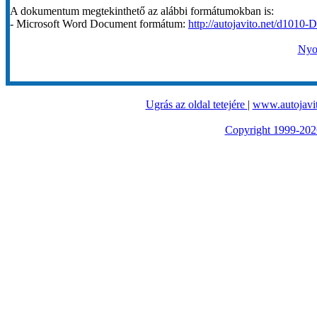
A dokumentum megtekinthető az alábbi formátumokban is:
- Microsoft Word Document formátum:
http://autojavito.net/d1010-
Nyom
Ugrás az oldal tetejére
|
www.autojavit
Copyright 1999-