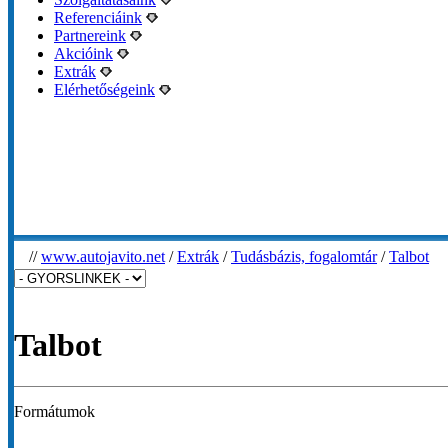
Referenciáink
Partnereink
Akcióink
Extrák
Elérhetőségeink
//
www.autojavito.net
/
Extrák
/
Tudásbázis, fogalomtár
/
Talbot
Talbot
Formátumok