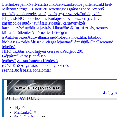
Elérhetőségeink
Nyitvatartásunk
Szervizünkről
Cégtörténetünk
Hírek
Műszaki vizsga 13. kerület
Eredetiségvizsgálat azonnal
Szerelő
munkák, autószerelés, autójavítás, gyorsszerviz
Turbó javítás,
felújítás
HHO motortisztítás Budapesten
Karosszéria javítás,
karambolos autók javítása
Biztosítási kárügyintézés,
kárrendezés
Autóklíma javítás, klímatöltés
Klíma tisztítás, ózonos
klíma fertőtlenítés
Autómentés hétvégén
is
Autófényezés
Autóvillamosság
Motordiagnosztika, hibakód
kiolvasás - törlés
Műszaki vizsga lejáratáról értesítjük Önt
Csereautó
lehetőség
HHO tisztítás akció
Ingyen csereautó
Peugeot 206
Gépjármű kárbejelentő lap
letöltés
Gyakran Ismételt Kérdések
(GY.I.K.)
Szolgáltatásaink elhelyezkedés
szerint
Tudásbázis, fogalomtár
4tolgyes
AUTOJAVITO.NET
Nyitó
Magunkról
Szolgáltatásaink