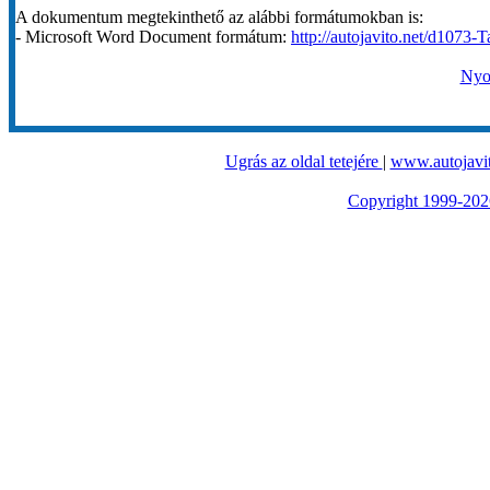
A dokumentum megtekinthető az alábbi formátumokban is:
- Microsoft Word Document formátum:
http://autojavito.net/d1073-T
Nyom
Ugrás az oldal tetejére
|
www.autojavit
Copyright 1999-