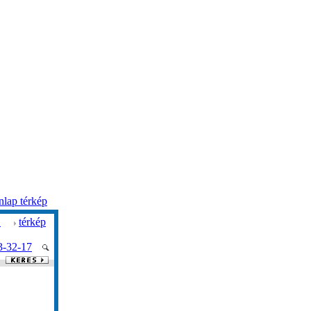
lap térkép
.
térkép
3-32-17