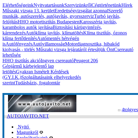
Elérhetőségeink
Nyitvatartásunk
Szervizünkről
Cégtörténetünk
Hírek
Műszaki vizsga 13. kerület
Eredetiségvizsgálat azonnal
Szerelő
munkák, autószerelés, autójavítás, gyorsszerviz
Turbó javítás,
felújítás
HHO motortisztítás Budapesten
Karosszéria javítás,
karambolos autók javítása
Biztosítási kárügyintézés,
kárrendezés
Autóklíma javítás, klímatöltés
Klíma tisztítás, ózonos
klíma fertőtlenítés
Autómentés hétvégén
is
Autófényezés
Autóvillamosság
Motordiagnosztika, hibakód
kiolvasás - törlés
Műszaki vizsga lejáratáról értesítjük Önt
Csereautó
lehetőség
HHO tisztítás akció
Ingyen csereautó
Peugeot 206
Gépjármű kárbejelentő lap
letöltés
Gyakran Ismételt Kérdések
(GY.I.K.)
Szolgáltatásaink elhelyezkedés
szerint
Tudásbázis, fogalomtár
4tolgyes
AUTOJAVITO.NET
Nyitó
Magunkról
Szolgáltatásaink