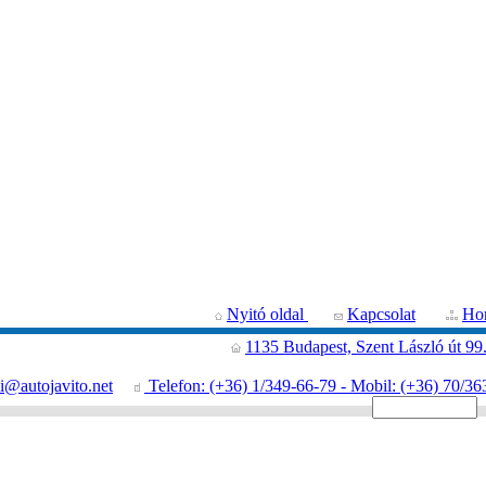
Nyitó oldal
Kapcsolat
Hon
1135 Budapest, Szent László út 99
i@autojavito.net
Telefon: (+36) 1/349-66-79 - Mobil: (+36) 70/36