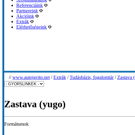
Referenciáink
Partnereink
Akcióink
Extrák
Elérhetőségeink
//
www.autojavito.net
/
Extrák
/
Tudásbázis, fogalomtár
/
Zastava 
Zastava (yugo)
Formátumok