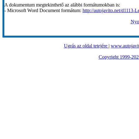
A dokumentum megtekinthető az alábbi formátumokban is:
- Microsoft Word Document formátum:
http://autojavito.net/d1113-
Nyom
Ugrás az oldal tetejére
|
www.autojavit
Copyright 1999-