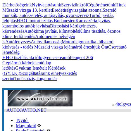
Elérhetőségeink
Nyitvatartásunk
Szervizünkről
Cégtörténetünk
Hírek
Műszaki vizsga 13. kerület
Eredetiségvizsgálat azonnal
Szerelő
munkák, autószerelés, autójavítás, gyorsszerviz
Turbó javítás,
felújítás
HHO motortisztítás Budapesten
Karosszéria javítás,
karambolos autók javítása
Biztosítási kárügyintézés,
kárrendezés
Autóklíma javítás, klímatöltés
Klíma tisztítás, ózonos
klíma fertőtlenítés
Autómentés hétvégén
is
Autófényezés
Autóvillamosság
Motordiagnosztika, hibakód
kiolvasás - törlés
Műszaki vizsga lejáratáról értesítjük Önt
Csereautó
lehetőség
HHO tisztítás akció
Ingyen csereautó
Peugeot 206
Gépjármű kárbejelentő lap
letöltés
Gyakran Ismételt Kérdések
(GY.I.K.)
Szolgáltatásaink elhelyezkedés
szerint
Tudásbázis, fogalomtár
4tolgyes
AUTOJAVITO.NET
Nyitó
Magunkról
Szolgáltatásaink