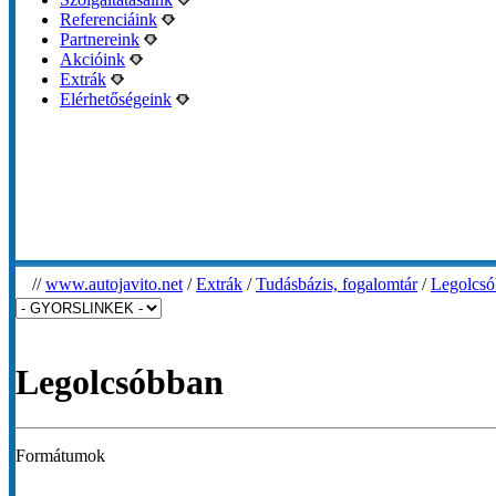
Referenciáink
Partnereink
Akcióink
Extrák
Elérhetőségeink
//
www.autojavito.net
/
Extrák
/
Tudásbázis, fogalomtár
/
Legolcs
Legolcsóbban
Formátumok