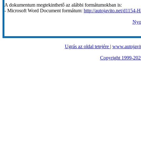
A dokumentum megtekinthető az alábbi formátumokban is:
- Microsoft Word Document formátum:
http://autojavito.net/d1154-H
Nyom
Ugrás az oldal tetejére
|
www.autojavit
Copyright 1999-