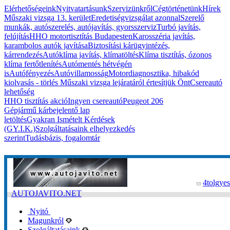
Elérhetőségeink
Nyitvatartásunk
Szervizünkről
Cégtörténetünk
Hírek
Műszaki vizsga 13. kerület
Eredetiségvizsgálat azonnal
Szerelő
munkák, autószerelés, autójavítás, gyorsszerviz
Turbó javítás,
felújítás
HHO motortisztítás Budapesten
Karosszéria javítás,
karambolos autók javítása
Biztosítási kárügyintézés,
kárrendezés
Autóklíma javítás, klímatöltés
Klíma tisztítás, ózonos
klíma fertőtlenítés
Autómentés hétvégén
is
Autófényezés
Autóvillamosság
Motordiagnosztika, hibakód
kiolvasás - törlés
Műszaki vizsga lejáratáról értesítjük Önt
Csereautó
lehetőség
HHO tisztítás akció
Ingyen csereautó
Peugeot 206
Gépjármű kárbejelentő lap
letöltés
Gyakran Ismételt Kérdések
(GY.I.K.)
Szolgáltatásaink elhelyezkedés
szerint
Tudásbázis, fogalomtár
4tolgyes
AUTOJAVITO.NET
Nyitó
Magunkról
Szolgáltatásaink