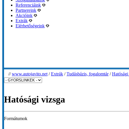
Referenciáink
Partnereink
Akcióink
Extrák
Elérhetőségeink
//
www.autojavito.net
/
Extrák
/
Tudásbázis, fogalomtár
/
Hatósági
Hatósági vizsga
Formátumok