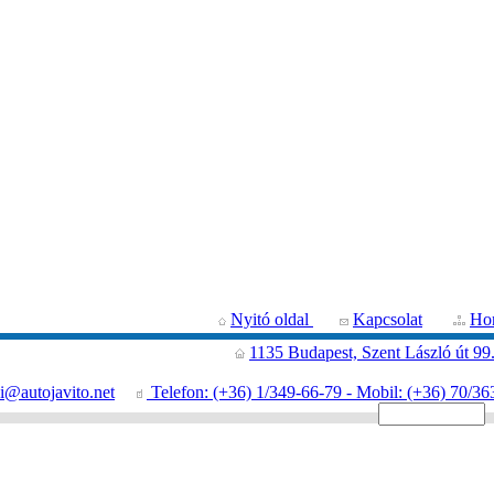
Nyitó oldal
Kapcsolat
Hon
1135 Budapest, Szent László út 99
i@autojavito.net
Telefon: (+36) 1/349-66-79 - Mobil: (+36) 70/36