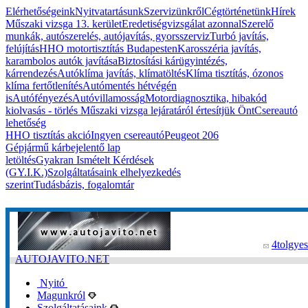
Elérhetőségeink
Nyitvatartásunk
Szervizünkről
Cégtörténetünk
Hírek
Műszaki vizsga 13. kerület
Eredetiségvizsgálat azonnal
Szerelő
munkák, autószerelés, autójavítás, gyorsszerviz
Turbó javítás,
felújítás
HHO motortisztítás Budapesten
Karosszéria javítás,
karambolos autók javítása
Biztosítási kárügyintézés,
kárrendezés
Autóklíma javítás, klímatöltés
Klíma tisztítás, ózonos
klíma fertőtlenítés
Autómentés hétvégén
is
Autófényezés
Autóvillamosság
Motordiagnosztika, hibakód
kiolvasás - törlés
Műszaki vizsga lejáratáról értesítjük Önt
Csereautó
lehetőség
HHO tisztítás akció
Ingyen csereautó
Peugeot 206
Gépjármű kárbejelentő lap
letöltés
Gyakran Ismételt Kérdések
(GY.I.K.)
Szolgáltatásaink elhelyezkedés
szerint
Tudásbázis, fogalomtár
4tolgyes
AUTOJAVITO.NET
Nyitó
Magunkról
Szolgáltatásaink