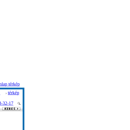
lap térkép
.
térkép
3-32-17