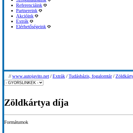
Referenciáink
Partnereink
Akcióink
Extrák
Elérhetőségeink
//
www.autojavito.net
/
Extrák
/
Tudásbázis, fogalomtár
/
Zöldkárty
Zöldkártya díja
Formátumok