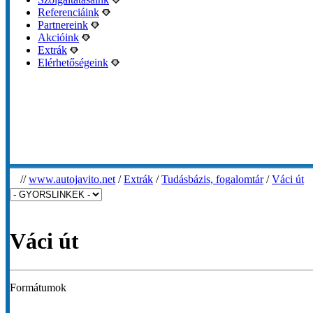
Referenciáink
Partnereink
Akcióink
Extrák
Elérhetőségeink
//
www.autojavito.net
/
Extrák
/
Tudásbázis, fogalomtár
/
Váci út
Váci út
Formátumok