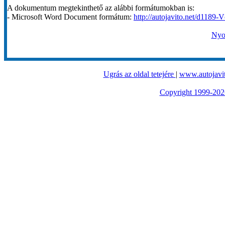
A dokumentum megtekinthető az alábbi formátumokban is:
- Microsoft Word Document formátum:
http://autojavito.net/d1189-V
Nyom
Ugrás az oldal tetejére
|
www.autojavit
Copyright 1999-