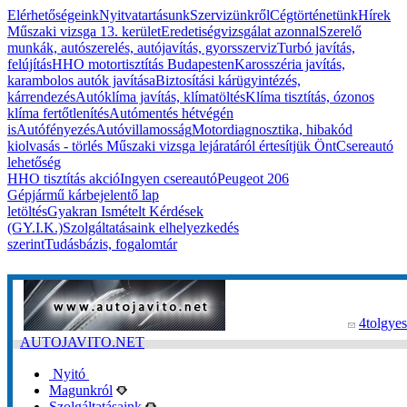
Elérhetőségeink
Nyitvatartásunk
Szervizünkről
Cégtörténetünk
Hírek
Műszaki vizsga 13. kerület
Eredetiségvizsgálat azonnal
Szerelő
munkák, autószerelés, autójavítás, gyorsszerviz
Turbó javítás,
felújítás
HHO motortisztítás Budapesten
Karosszéria javítás,
karambolos autók javítása
Biztosítási kárügyintézés,
kárrendezés
Autóklíma javítás, klímatöltés
Klíma tisztítás, ózonos
klíma fertőtlenítés
Autómentés hétvégén
is
Autófényezés
Autóvillamosság
Motordiagnosztika, hibakód
kiolvasás - törlés
Műszaki vizsga lejáratáról értesítjük Önt
Csereautó
lehetőség
HHO tisztítás akció
Ingyen csereautó
Peugeot 206
Gépjármű kárbejelentő lap
letöltés
Gyakran Ismételt Kérdések
(GY.I.K.)
Szolgáltatásaink elhelyezkedés
szerint
Tudásbázis, fogalomtár
4tolgyes
AUTOJAVITO.NET
Nyitó
Magunkról
Szolgáltatásaink