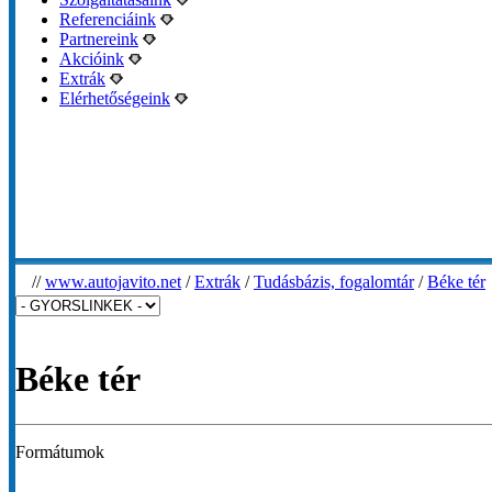
Referenciáink
Partnereink
Akcióink
Extrák
Elérhetőségeink
//
www.autojavito.net
/
Extrák
/
Tudásbázis, fogalomtár
/
Béke tér
Béke tér
Formátumok