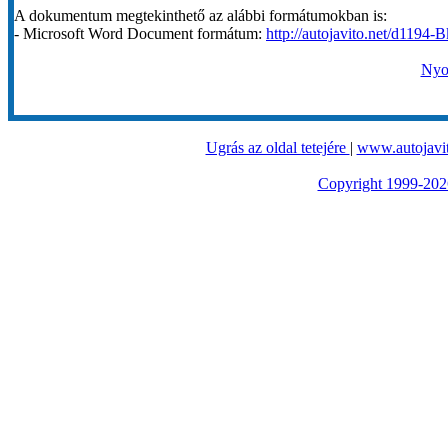
A dokumentum megtekinthető az alábbi formátumokban is:
- Microsoft Word Document formátum:
http://autojavito.net/d1194-B
Nyom
Ugrás az oldal tetejére
|
www.autojavit
Copyright 1999-