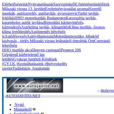
Elérhetőségeink
Nyitvatartásunk
Szervizünkről
Cégtörténetünk
Hírek
Műszaki vizsga 13. kerület
Eredetiségvizsgálat azonnal
Szerelő
munkák, autószerelés, autójavítás, gyorsszerviz
Turbó javítás,
felújítás
HHO motortisztítás Budapesten
Karosszéria javítás,
karambolos autók javítása
Biztosítási kárügyintézés,
kárrendezés
Autóklíma javítás, klímatöltés
Klíma tisztítás, ózonos
klíma fertőtlenítés
Autómentés hétvégén
is
Autófényezés
Autóvillamosság
Motordiagnosztika, hibakód
kiolvasás - törlés
Műszaki vizsga lejáratáról értesítjük Önt
Csereautó
lehetőség
HHO tisztítás akció
Ingyen csereautó
Peugeot 206
Gépjármű kárbejelentő lap
letöltés
Gyakran Ismételt Kérdések
(GY.I.K.)
Szolgáltatásaink elhelyezkedés
szerint
Tudásbázis, fogalomtár
4tolgyes
AUTOJAVITO.NET
Nyitó
Magunkról
Szolgáltatásaink