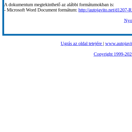
A dokumentum megtekinthető az alábbi formátumokban is:
- Microsoft Word Document formátum:
http://autojavito.net/d1207-
Nyom
Ugrás az oldal tetejére
|
www.autojavit
Copyright 1999-