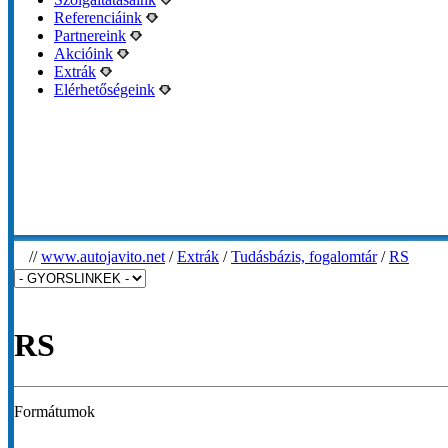
Referenciáink
Partnereink
Akcióink
Extrák
Elérhetőségeink
//
www.autojavito.net
/
Extrák
/
Tudásbázis, fogalomtár
/
RS
RS
Formátumok