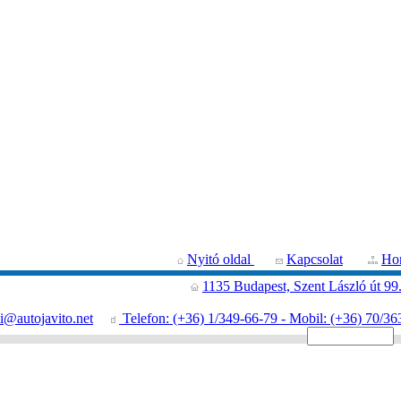
Nyitó oldal
Kapcsolat
Hon
1135 Budapest, Szent László út 99
i@autojavito.net
Telefon: (+36) 1/349-66-79 - Mobil: (+36) 70/36