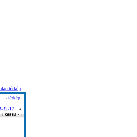
lap térkép
.
térkép
3-32-17