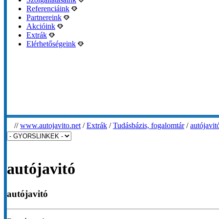
Referenciáink
Partnereink
Akcióink
Extrák
Elérhetőségeink
//
www.autojavito.net
/
Extrák
/
Tudásbázis, fogalomtár
/
autójavit
autójavitó
autójavitó