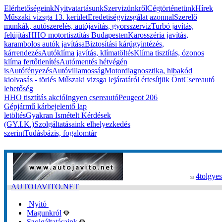
Elérhetőségeink
Nyitvatartásunk
Szervizünkről
Cégtörténetünk
Hírek
Műszaki vizsga 13. kerület
Eredetiségvizsgálat azonnal
Szerelő
munkák, autószerelés, autójavítás, gyorsszerviz
Turbó javítás,
felújítás
HHO motortisztítás Budapesten
Karosszéria javítás,
karambolos autók javítása
Biztosítási kárügyintézés,
kárrendezés
Autóklíma javítás, klímatöltés
Klíma tisztítás, ózonos
klíma fertőtlenítés
Autómentés hétvégén
is
Autófényezés
Autóvillamosság
Motordiagnosztika, hibakód
kiolvasás - törlés
Műszaki vizsga lejáratáról értesítjük Önt
Csereautó
lehetőség
HHO tisztítás akció
Ingyen csereautó
Peugeot 206
Gépjármű kárbejelentő lap
letöltés
Gyakran Ismételt Kérdések
(GY.I.K.)
Szolgáltatásaink elhelyezkedés
szerint
Tudásbázis, fogalomtár
4tolgyes
AUTOJAVITO.NET
Nyitó
Magunkról
Szolgáltatásaink