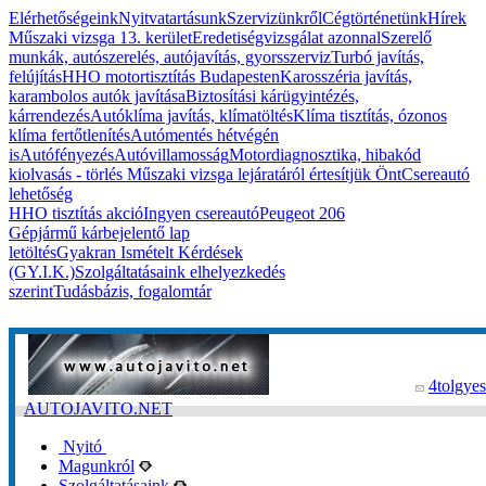
Elérhetőségeink
Nyitvatartásunk
Szervizünkről
Cégtörténetünk
Hírek
Műszaki vizsga 13. kerület
Eredetiségvizsgálat azonnal
Szerelő
munkák, autószerelés, autójavítás, gyorsszerviz
Turbó javítás,
felújítás
HHO motortisztítás Budapesten
Karosszéria javítás,
karambolos autók javítása
Biztosítási kárügyintézés,
kárrendezés
Autóklíma javítás, klímatöltés
Klíma tisztítás, ózonos
klíma fertőtlenítés
Autómentés hétvégén
is
Autófényezés
Autóvillamosság
Motordiagnosztika, hibakód
kiolvasás - törlés
Műszaki vizsga lejáratáról értesítjük Önt
Csereautó
lehetőség
HHO tisztítás akció
Ingyen csereautó
Peugeot 206
Gépjármű kárbejelentő lap
letöltés
Gyakran Ismételt Kérdések
(GY.I.K.)
Szolgáltatásaink elhelyezkedés
szerint
Tudásbázis, fogalomtár
4tolgyes
AUTOJAVITO.NET
Nyitó
Magunkról
Szolgáltatásaink