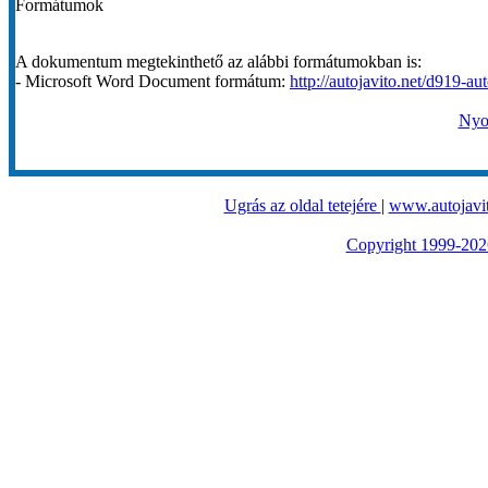
Formátumok
A dokumentum megtekinthető az alábbi formátumokban is:
- Microsoft Word Document formátum:
http://autojavito.net/d919-au
Nyom
Ugrás az oldal tetejére
|
www.autojavit
Copyright 1999-