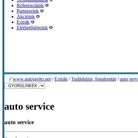
Referenciáink
Partnereink
Akcióink
Extrák
Elérhetőségeink
//
www.autojavito.net
/
Extrák
/
Tudásbázis, fogalomtár
/
auto serv
auto service
auto service