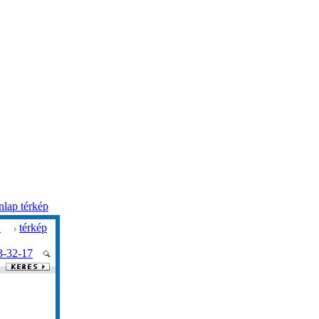
lap térkép
.
térkép
3-32-17