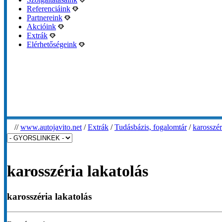
Referenciáink
Partnereink
Akcióink
Extrák
Elérhetőségeink
//
www.autojavito.net
/
Extrák
/
Tudásbázis, fogalomtár
/
karosszér
karosszéria lakatolás
karosszéria lakatolás