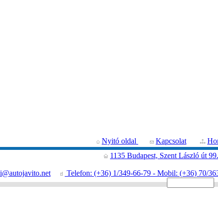
Nyitó oldal
Kapcsolat
Hon
1135 Budapest, Szent László út 99
i@autojavito.net
Telefon: (+36) 1/349-66-79 - Mobil: (+36) 70/36