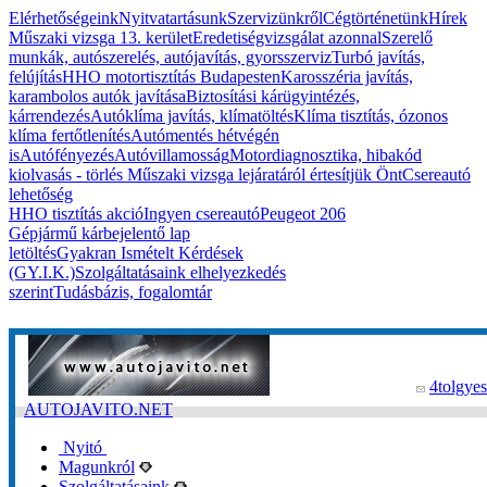
Elérhetőségeink
Nyitvatartásunk
Szervizünkről
Cégtörténetünk
Hírek
Műszaki vizsga 13. kerület
Eredetiségvizsgálat azonnal
Szerelő
munkák, autószerelés, autójavítás, gyorsszerviz
Turbó javítás,
felújítás
HHO motortisztítás Budapesten
Karosszéria javítás,
karambolos autók javítása
Biztosítási kárügyintézés,
kárrendezés
Autóklíma javítás, klímatöltés
Klíma tisztítás, ózonos
klíma fertőtlenítés
Autómentés hétvégén
is
Autófényezés
Autóvillamosság
Motordiagnosztika, hibakód
kiolvasás - törlés
Műszaki vizsga lejáratáról értesítjük Önt
Csereautó
lehetőség
HHO tisztítás akció
Ingyen csereautó
Peugeot 206
Gépjármű kárbejelentő lap
letöltés
Gyakran Ismételt Kérdések
(GY.I.K.)
Szolgáltatásaink elhelyezkedés
szerint
Tudásbázis, fogalomtár
4tolgyes
AUTOJAVITO.NET
Nyitó
Magunkról
Szolgáltatásaink