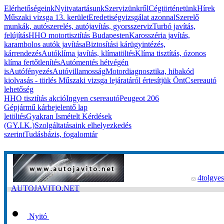
Elérhetőségeink
Nyitvatartásunk
Szervizünkről
Cégtörténetünk
Hírek
Műszaki vizsga 13. kerület
Eredetiségvizsgálat azonnal
Szerelő
munkák, autószerelés, autójavítás, gyorsszerviz
Turbó javítás,
felújítás
HHO motortisztítás Budapesten
Karosszéria javítás,
karambolos autók javítása
Biztosítási kárügyintézés,
kárrendezés
Autóklíma javítás, klímatöltés
Klíma tisztítás, ózonos
klíma fertőtlenítés
Autómentés hétvégén
is
Autófényezés
Autóvillamosság
Motordiagnosztika, hibakód
kiolvasás - törlés
Műszaki vizsga lejáratáról értesítjük Önt
Csereautó
lehetőség
HHO tisztítás akció
Ingyen csereautó
Peugeot 206
Gépjármű kárbejelentő lap
letöltés
Gyakran Ismételt Kérdések
(GY.I.K.)
Szolgáltatásaink elhelyezkedés
szerint
Tudásbázis, fogalomtár
4tolgyes
AUTOJAVITO.NET
Nyitó