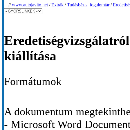
//
www.autojavito.net
/
Extrák
/
Tudásbázis, fogalomtár
/
Eredetisé
Eredetiségvizsgálatró
kiállítása
Formátumok
A dokumentum megtekinthet
- Microsoft Word Documen