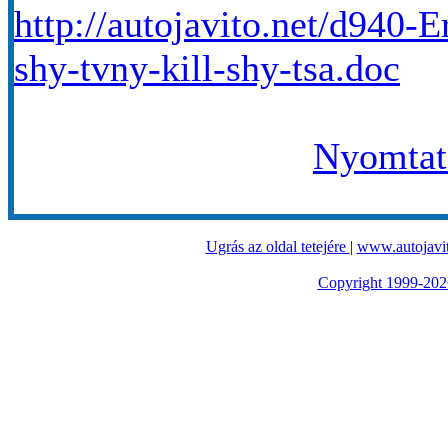
http://autojavito.net/d940-E
shy-tvny-kill-shy-tsa.doc
Nyomtató
Ugrás az oldal tetejére
|
www.autojavit
Copyright 1999-