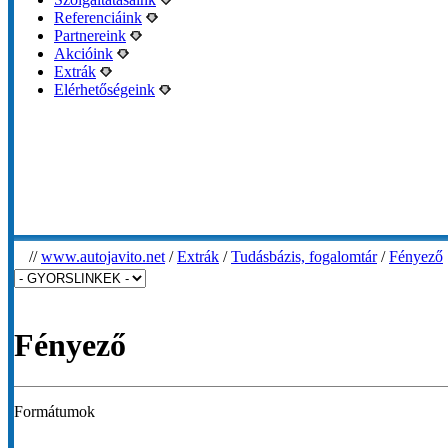
Referenciáink
Partnereink
Akcióink
Extrák
Elérhetőségeink
//
www.autojavito.net
/
Extrák
/
Tudásbázis, fogalomtár
/
Fényező
Fényező
Formátumok