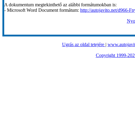
A dokumentum megtekinthető az alábbi formátumokban is:
- Microsoft Word Document formátum:
http://autojavito.net/d966-F
Nyom
Ugrás az oldal tetejére
|
www.autojavit
Copyright 1999-