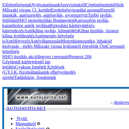
Elérhetőségeink
Nyitvatartásunk
Szervizünkről
Cégtörténetünk
Hírek
Műszaki vizsga 13. kerület
Eredetiségvizsgálat azonnal
Szerelő
munkák, autószerelés, autójavítás, gyorsszerviz
Turbó javítás,
felújítás
HHO motortisztítás Budapesten
Karosszéria javítás,
karambolos autók javítása
Biztosítási kárügyintézés,
kárrendezés
Autóklíma javítás, klímatöltés
Klíma tisztítás, ózonos
klíma fertőtlenítés
Autómentés hétvégén
is
Autófényezés
Autóvillamosság
Motordiagnosztika, hibakód
kiolvasás - törlés
Műszaki vizsga lejáratáról értesítjük Önt
Csereautó
lehetőség
HHO tisztítás akció
Ingyen csereautó
Peugeot 206
Gépjármű kárbejelentő lap
letöltés
Gyakran Ismételt Kérdések
(GY.I.K.)
Szolgáltatásaink elhelyezkedés
szerint
Tudásbázis, fogalomtár
4tolgyes
AUTOJAVITO.NET
Nyitó
Magunkról
Szolgáltatásaink