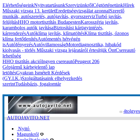
Elérhetőségeink
Nyitvatartásunk
Szervizünkről
Cégtörténetünk
Hírek
Műszaki vizsga 13. kerület
Eredetiségvizsgálat azonnal
Szerelő
munkák, autószerelés, autójavítás, gyorsszerviz
Turbó javítás,
felújítás
HHO motortisztítás Budapesten
Karosszéria javítás,
karambolos autók javítása
Biztosítási kárügyintézés,
kárrendezés
Autóklíma javítás, klímatöltés
Klíma tisztítás, ózonos
klíma fertőtlenítés
Autómentés hétvégén
is
Autófényezés
Autóvillamosság
Motordiagnosztika, hibakód
kiolvasás - törlés
Műszaki vizsga lejáratáról értesítjük Önt
Csereautó
lehetőség
HHO tisztítás akció
Ingyen csereautó
Peugeot 206
Gépjármű kárbejelentő lap
letöltés
Gyakran Ismételt Kérdések
(GY.I.K.)
Szolgáltatásaink elhelyezkedés
szerint
Tudásbázis, fogalomtár
4tolgyes
AUTOJAVITO.NET
Nyitó
Magunkról
Szolgáltatásaink