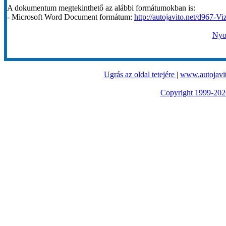
A dokumentum megtekinthető az alábbi formátumokban is:
- Microsoft Word Document formátum:
http://autojavito.net/d967-Vi
Nyom
Ugrás az oldal tetejére
|
www.autojavit
Copyright 1999-