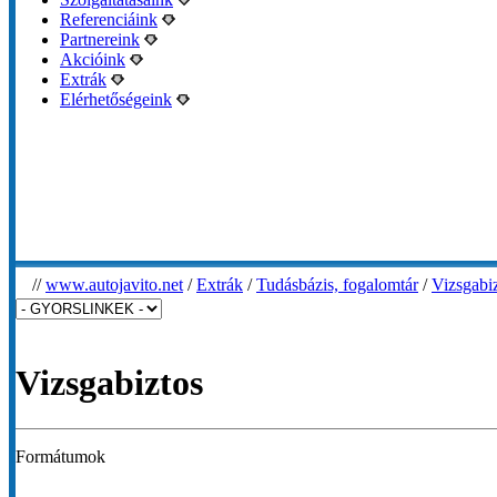
Referenciáink
Partnereink
Akcióink
Extrák
Elérhetőségeink
//
www.autojavito.net
/
Extrák
/
Tudásbázis, fogalomtár
/
Vizsgabi
Vizsgabiztos
Formátumok