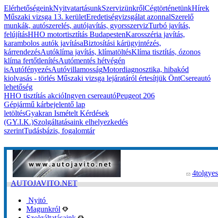
Elérhetőségeink
Nyitvatartásunk
Szervizünkről
Cégtörténetünk
Hírek
Műszaki vizsga 13. kerület
Eredetiségvizsgálat azonnal
Szerelő
munkák, autószerelés, autójavítás, gyorsszerviz
Turbó javítás,
felújítás
HHO motortisztítás Budapesten
Karosszéria javítás,
karambolos autók javítása
Biztosítási kárügyintézés,
kárrendezés
Autóklíma javítás, klímatöltés
Klíma tisztítás, ózonos
klíma fertőtlenítés
Autómentés hétvégén
is
Autófényezés
Autóvillamosság
Motordiagnosztika, hibakód
kiolvasás - törlés
Műszaki vizsga lejáratáról értesítjük Önt
Csereautó
lehetőség
HHO tisztítás akció
Ingyen csereautó
Peugeot 206
Gépjármű kárbejelentő lap
letöltés
Gyakran Ismételt Kérdések
(GY.I.K.)
Szolgáltatásaink elhelyezkedés
szerint
Tudásbázis, fogalomtár
4tolgyes
AUTOJAVITO.NET
Nyitó
Magunkról
Szolgáltatásaink