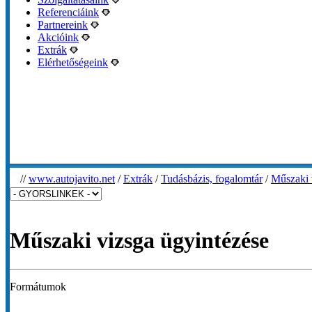
Referenciáink
Partnereink
Akcióink
Extrák
Elérhetőségeink
//
www.autojavito.net
/
Extrák
/
Tudásbázis, fogalomtár
/
Műszaki 
Műszaki vizsga ügyintézése
Formátumok