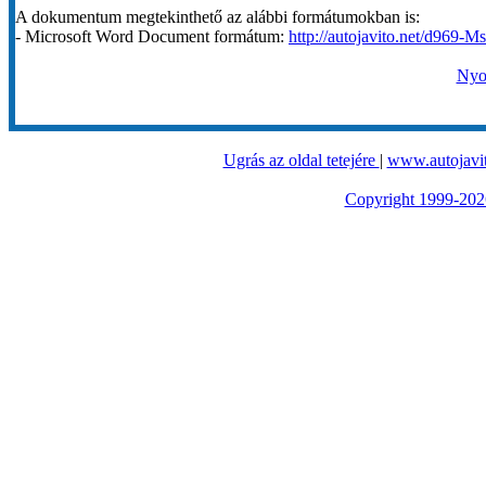
A dokumentum megtekinthető az alábbi formátumokban is:
- Microsoft Word Document formátum:
http://autojavito.net/d969-M
Nyom
Ugrás az oldal tetejére
|
www.autojavit
Copyright 1999-