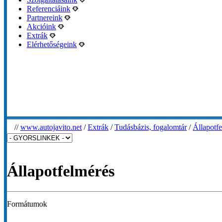
Referenciáink
Partnereink
Akcióink
Extrák
Elérhetőségeink
//
www.autojavito.net
/
Extrák
/
Tudásbázis, fogalomtár
/
Állapotf
Állapotfelmérés
Formátumok