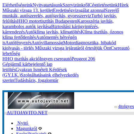
Elérhetőségeink
Nyitvatartásunk
Szervizünkről
Cégtörténetünk
Hírek
Műszaki vizsga 13. kerület
Eredetiségvizsgálat azonnal
Szerelő
munkák, autószerelés, autójavítás, gyorsszerviz
Turbó javítás,
felújítás
HHO motortisztítás Budapesten
Karosszéria javítás,
karambolos autók javítása
Biztosítási kárügyintézés,
kárrendezés
Autóklíma javítás, klímatöltés
Klíma tisztítás, ózonos
klíma fertőtlenítés
Autómentés hétvégén
is
Autófényezés
Autóvillamosság
Motordiagnosztika, hibakód
kiolvasás - törlés
Műszaki vizsga lejáratáról értesítjük Önt
Csereautó
lehetőség
HHO tisztítás akció
Ingyen csereautó
Peugeot 206
Gépjármű kárbejelentő lap
letöltés
Gyakran Ismételt Kérdések
(GY.I.K.)
Szolgáltatásaink elhelyezkedés
szerint
Tudásbázis, fogalomtár
4tolgyes
AUTOJAVITO.NET
Nyitó
Magunkról
Szolgáltatásaink