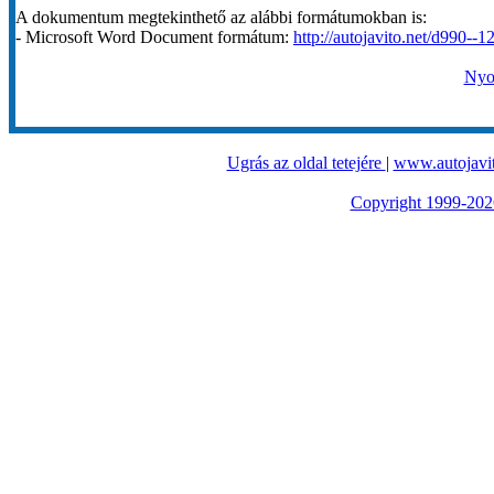
A dokumentum megtekinthető az alábbi formátumokban is:
- Microsoft Word Document formátum:
http://autojavito.net/d990--1
Nyom
Ugrás az oldal tetejére
|
www.autojavit
Copyright 1999-