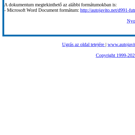
A dokumentum megtekinthető az alábbi formátumokban is:
- Microsoft Word Document formátum:
http://autojavito.net/d991-fu
Nyom
Ugrás az oldal tetejére
|
www.autojavit
Copyright 1999-