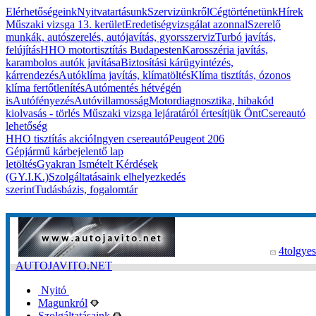
Elérhetőségeink
Nyitvatartásunk
Szervizünkről
Cégtörténetünk
Hírek
Műszaki vizsga 13. kerület
Eredetiségvizsgálat azonnal
Szerelő
munkák, autószerelés, autójavítás, gyorsszerviz
Turbó javítás,
felújítás
HHO motortisztítás Budapesten
Karosszéria javítás,
karambolos autók javítása
Biztosítási kárügyintézés,
kárrendezés
Autóklíma javítás, klímatöltés
Klíma tisztítás, ózonos
klíma fertőtlenítés
Autómentés hétvégén
is
Autófényezés
Autóvillamosság
Motordiagnosztika, hibakód
kiolvasás - törlés
Műszaki vizsga lejáratáról értesítjük Önt
Csereautó
lehetőség
HHO tisztítás akció
Ingyen csereautó
Peugeot 206
Gépjármű kárbejelentő lap
letöltés
Gyakran Ismételt Kérdések
(GY.I.K.)
Szolgáltatásaink elhelyezkedés
szerint
Tudásbázis, fogalomtár
4tolgyes
AUTOJAVITO.NET
Nyitó
Magunkról
Szolgáltatásaink