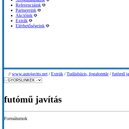
Referenciáink
Partnereink
Akcióink
Extrák
Elérhetőségeink
//
www.autojavito.net
/
Extrák
/
Tudásbázis, fogalomtár
/
futómű ja
futómű javítás
Formátumok