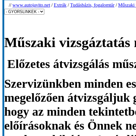
//
www.autojavito.net
/
Extrák
/
Tudásbázis, fogalomtár
/
Műszaki 
Műszaki vizsgáztatás
Előzetes átvizsgálás
műsz
Szervizünkben minden ese
megelőzően átvizsgáljuk 
hogy az minden tekintetb
előírásoknak és Önnek
ne