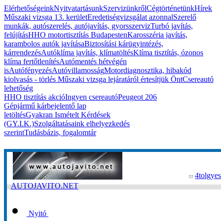
Elérhetőségeink
Nyitvatartásunk
Szervizünkről
Cégtörténetünk
Hírek
Műszaki vizsga 13. kerület
Eredetiségvizsgálat azonnal
Szerelő
munkák, autószerelés, autójavítás, gyorsszerviz
Turbó javítás,
felújítás
HHO motortisztítás Budapesten
Karosszéria javítás,
karambolos autók javítása
Biztosítási kárügyintézés,
kárrendezés
Autóklíma javítás, klímatöltés
Klíma tisztítás, ózonos
klíma fertőtlenítés
Autómentés hétvégén
is
Autófényezés
Autóvillamosság
Motordiagnosztika, hibakód
kiolvasás - törlés
Műszaki vizsga lejáratáról értesítjük Önt
Csereautó
lehetőség
HHO tisztítás akció
Ingyen csereautó
Peugeot 206
Gépjármű kárbejelentő lap
letöltés
Gyakran Ismételt Kérdések
(GY.I.K.)
Szolgáltatásaink elhelyezkedés
szerint
Tudásbázis, fogalomtár
4tolgyes
AUTOJAVITO.NET
Nyitó