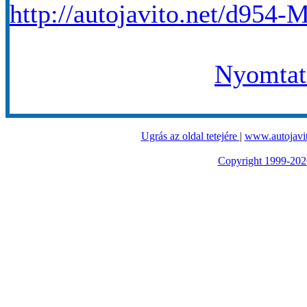
http://autojavito.net/d954-
Nyomtató
Ugrás az oldal tetejére
|
www.autojavit
Copyright 1999-