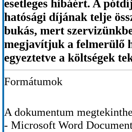
esetleges hibáért. A pótdí
hatósági díjának telje öss
bukás, mert szervizünkben
megjavítjuk a felmerülő 
egyeztetve a költségek te
Formátumok
A dokumentum megtekinthet
- Microsoft Word Documen